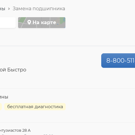
ны
Замена подшипника
На карте
8-800-511
ой Быстро
ины
бесплатная диагностика
нтузиастов 28 А