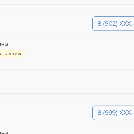
8 (902) ХХХ
ины
агностика
8 (999) ХХХ
ины