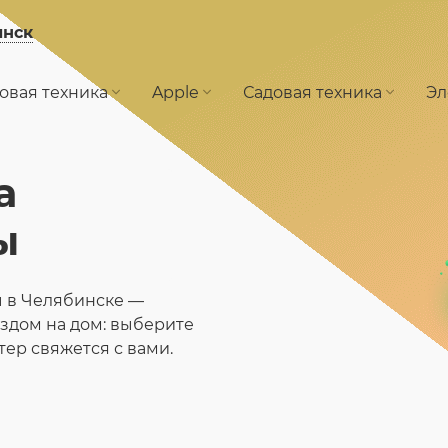
инск
овая техника
Apple
Садовая техника
Эл
а
ы
 в Челябинске —
ездом на дом: выберите
тер свяжется с вами.