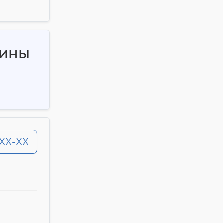
шины
-XX-XX