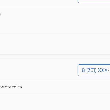
в
8 (351) ХХХ
ortotecnica