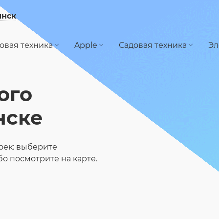
инск
овая техника
Apple
Садовая техника
Эл
ого
нске
оек: выберите
ибо посмотрите на карте.