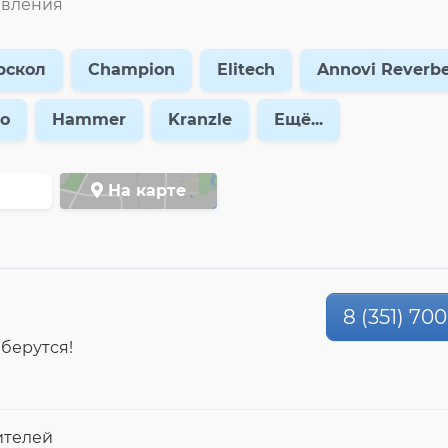
авления
рскол
Champion
Elitech
Annovi Reverbe
o
Hammer
Kranzle
Ещё...
На карте
8 (351) 70
 берутся!
ителей