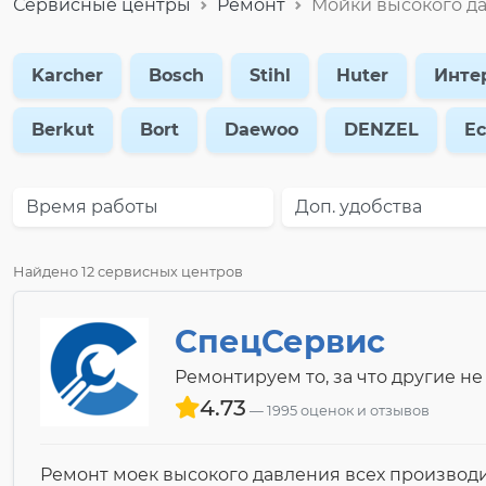
Сервисные центры
Ремонт
Мойки высокого д
Karcher
Bosch
Stihl
Huter
Инте
Berkut
Bort
Daewoo
DENZEL
Ec
Время работы
Доп. удобства
Найдено 12 сервисных центров
СпецСервис
Ремонтируем то, за что другие не
4.73
1995 оценок и отзывов
Ремонт моек высокого давления всех производ