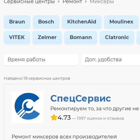
Сервисные центры
Ремонт
Миксеры
Braun
Bosch
KitchenAid
Moulinex
VITEK
Zelmer
Bomann
Clatronic
Время работы
Доп. удобства
Найдено 19 сервисных центров
СпецСервис
Ремонтируем то, за что другие не
4.73
1997 оценок и отзывов
Ремонт миксеров всех производителей