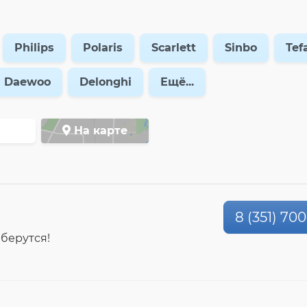
Philips
Polaris
Scarlett
Sinbo
Tef
Daewoo
Delonghi
Ещё...
На карте
8 (351) 70
 берутся!