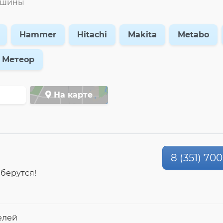
ашины
Hammer
Hitachi
Makita
Metabo
Метеор
На карте
8 (351) 70
 берутся!
елей