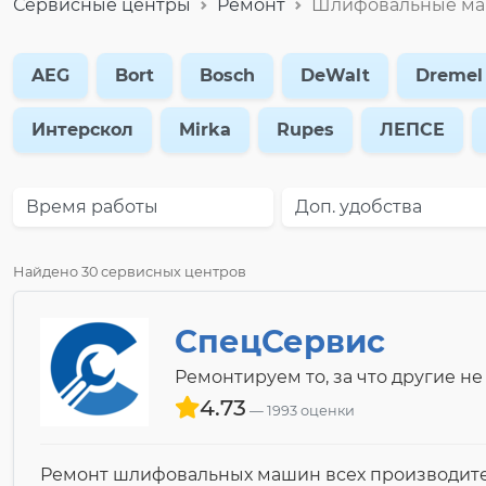
Сервисные центры
Ремонт
Шлифовальные м
AEG
Bort
Bosch
DeWalt
Dremel
Интерскол
Mirka
Rupes
ЛЕПСЕ
Время работы
Доп. удобства
Найдено 30 сервисных центров
СпецСервис
Ремонтируем то, за что другие не
4.73
1993 оценки
Ремонт шлифовальных машин всех производит