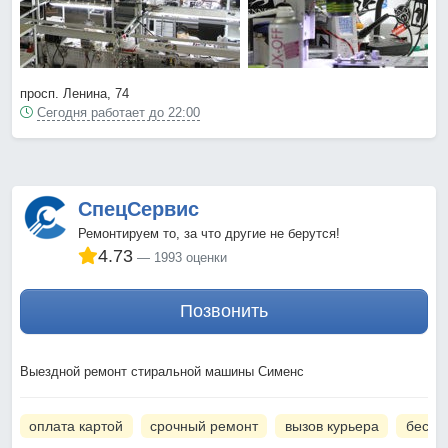
просп. Ленина, 74
Сегодня работает до 22:00
СпецСервис
Ремонтируем то, за что другие не берутся!
4.73
1993 оценки
Позвонить
Выездной ремонт стиральной машины Сименс
оплата картой
срочный ремонт
вызов курьера
беспл