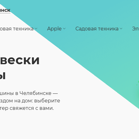
инск
овая техника
Apple
Садовая техника
Эл
вески
ы
ашины в Челябинске —
ездом на дом: выберите
тер свяжется с вами.