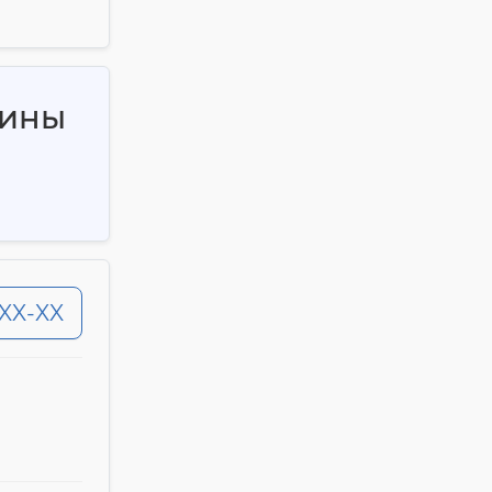
шины
-XX-XX