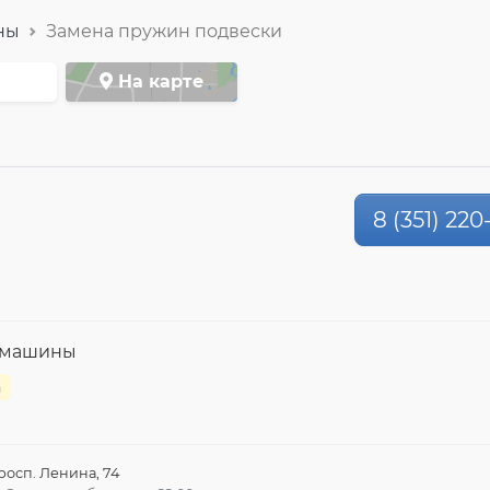
ны
Замена пружин подвески
На карте
8 (351) 220
й машины
а
росп. Ленина, 74