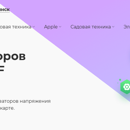
инск
овая техника
Apple
Садовая техника
Эл
оров
F
изаторов напряжения
карте.