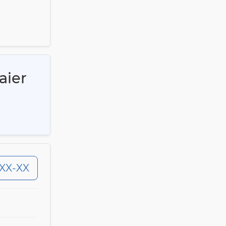
aier
-XX-XX