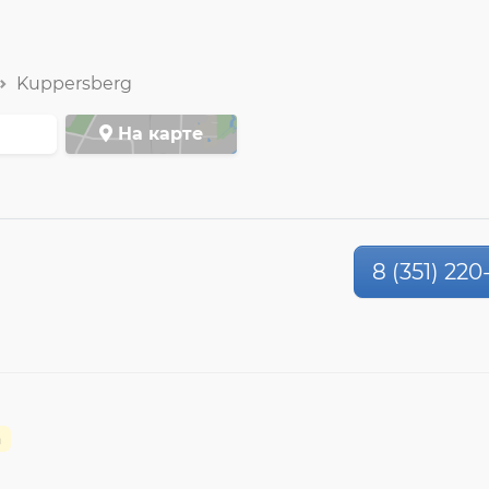
Kuppersberg
На карте
8 (351) 220
а