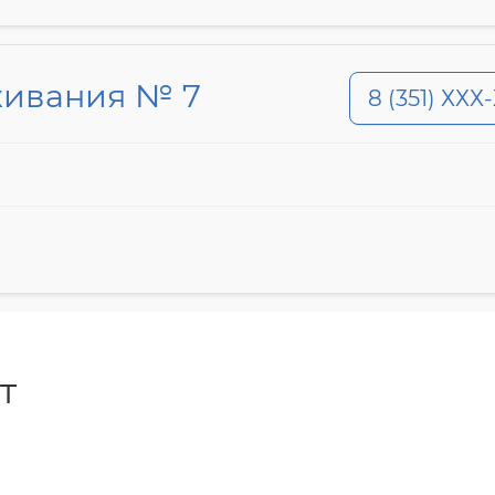
живания № 7
8 (351) ХХХ
т