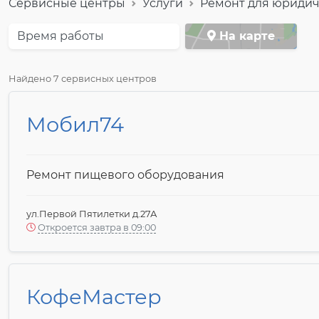
Сервисные центры
Услуги
Ремонт для юридич
Время работы
На карте
Найдено 7 сервисных центров
Мобил74
Ремонт пищевого оборудования
ул.Первой Пятилетки д.27А
Откроется завтра в 09:00
КофеМастер