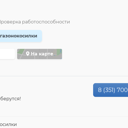
роверка работоспособности
 газонокосилки
На карте
8 (351) 70
 берутся!
косилки