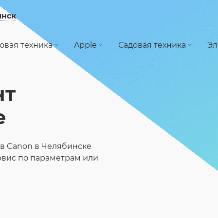
инск
овая техника
Apple
Садовая техника
Эл
нт
е
в Canon в Челябинске
рвис по параметрам или