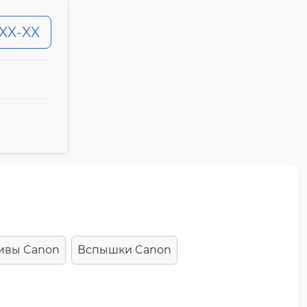
-XX-XX
ивы Canon
Вспышки Canon